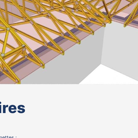
ires
ettes :