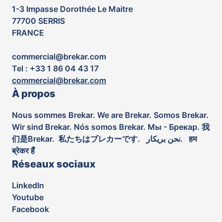
1-3 Impasse Dorothée Le Maitre
77700 SERRIS
FRANCE
commercial@brekar.com
Tel : +33 1 86 04 43 17
commercial@brekar.com
À propos
Nous sommes Brekar. We are Brekar. Somos Brekar.
Wir sind Brekar. Nós somos Brekar. Мы - Брекар. 我
们是Brekar. 私たちはブレカーです. نحن بريكار. हम
ब्रेकर हैं
Réseaux sociaux
LinkedIn
Youtube
Facebook