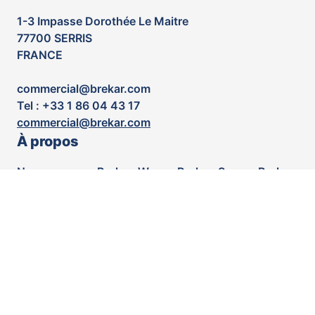
1-3 Impasse Dorothée Le Maitre
77700 SERRIS
FRANCE
commercial@brekar.com
Tel : +33 1 86 04 43 17
commercial@brekar.com
À propos
Nous sommes Brekar. We are Brekar. Somos Brekar.
Wir sind Brekar. Nós somos Brekar. Мы - Брекар. 我
们是Brekar. 私たちはブレカーです. نحن بريكار. हम
ब्रेकर हैं
Réseaux sociaux
LinkedIn
Youtube
Facebook